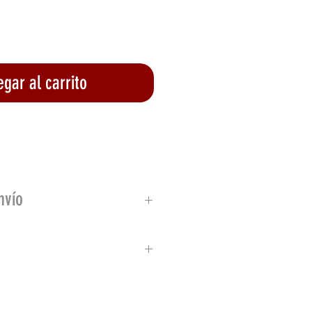
gar al carrito
lizar compra
nvío
país
600
ciones de productos cuya
or a 90 días y que presenten