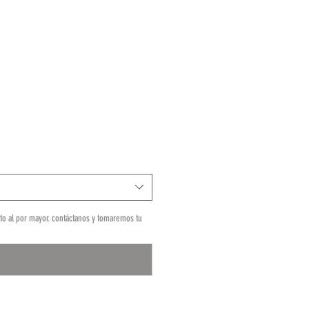
o
o al por mayor. contáctanos y tomaremos tu
0/500