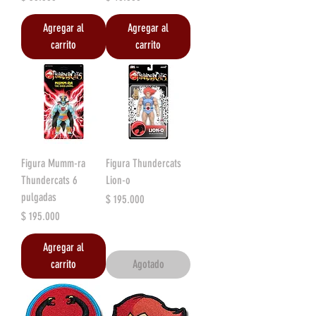
Agregar al
Agregar al
carrito
carrito
Figura Mumm-ra
Figura Thundercats
Thundercats 6
Lion-o
pulgadas
Precio
$ 195.000
Precio
$ 195.000
Agregar al
carrito
Agotado