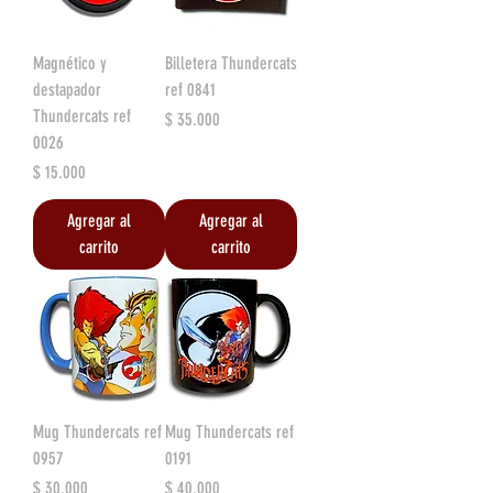
Magnético y
Billetera Thundercats
destapador
ref 0841
Thundercats ref
Precio
$ 35.000
0026
Precio
$ 15.000
Agregar al
Agregar al
carrito
carrito
Mug Thundercats ref
Mug Thundercats ref
0957
0191
Precio
Precio
$ 30.000
$ 40.000