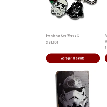
Vista rápida
Prendedor Star Wars x 3
B
W
Precio
$ 28.000
P
$
Agregar al carrito