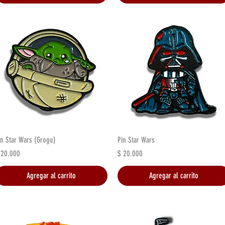
Vista rápida
Vista rápida
in Star Wars (Grogu)
Pin Star Wars
recio
Precio
 20.000
$ 20.000
Agregar al carrito
Agregar al carrito