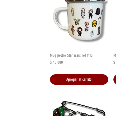
Vista rápida
Mug peltre Star Wars ref 1113
M
Precio
P
$ 45.000
$
Agregar al carrito