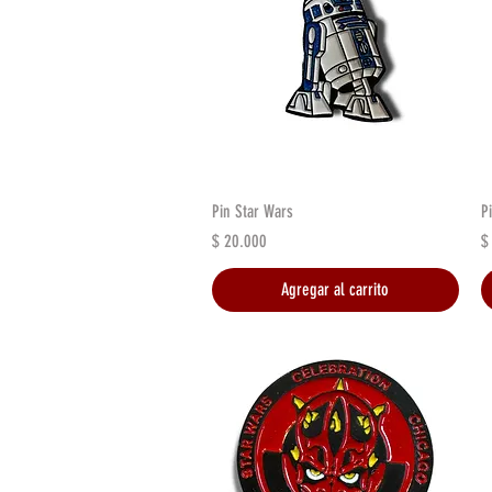
Vista rápida
Pin Star Wars
P
Precio
P
$ 20.000
$
Agregar al carrito