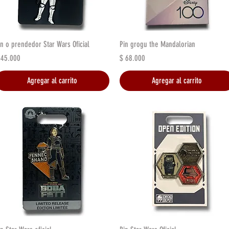
Vista rápida
Vista rápida
in o prendedor Star Wars Oficial
Pin grogu the Mandalorian
recio
Precio
 45.000
$ 68.000
Agregar al carrito
Agregar al carrito
Vista rápida
Vista rápida