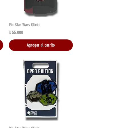
Vista rápida
Pin Star Wars Oficial
Precio
$ 55.000
Agregar al carrito
Vista rápida