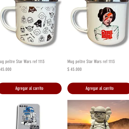
Vista rápida
Vista rápida
ug peltre Star Wars ref 1113
Mug peltre Star Wars ref 1113
recio
Precio
 45.000
$ 45.000
Agregar al carrito
Agregar al carrito