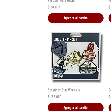
Pin Star Wars Oficial
P
Precio
P
$ 68.000
$
Agregar al carrito
Vista rápida
Set pines Star Wars x 5
S
Precio
P
$ 155.000
$
Agregar al carrito