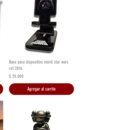
Vista rápida
Base para dispositivo móvil star wars
ref 2816
Precio
$ 25.000
Agregar al carrito