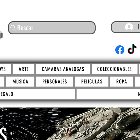
I
Buscar
ARTE
OYS
ARTE
CAMARAS ANALOGAS
COLECCIONABLES
MÚSICA
PERSONAJES
PELICULAS
ROPA
REGALO
S