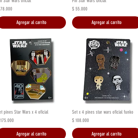
in Star Wars oficial
Pin Star Wars Oficial
recio
Precio
 78.000
$ 55.000
Agregar al carrito
Agregar al carrito
Vista rápida
Vista rápida
et pines Star Wars x 4 oficial
Set x 4 pines star wars oficial funko
recio
Precio
 175.000
$ 108.000
Agregar al carrito
Agregar al carrito