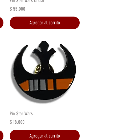
Pin Star Wars Oficial
Precio
$ 55.000
Agregar al carrito
Vista rápida
Pin Star Wars
Precio
$ 18.000
Agregar al carrito