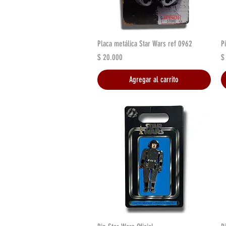
Vista rápida
Placa metálica Star Wars ref 0962
P
Precio
P
$ 20.000
$
Agregar al carrito
Vista rápida