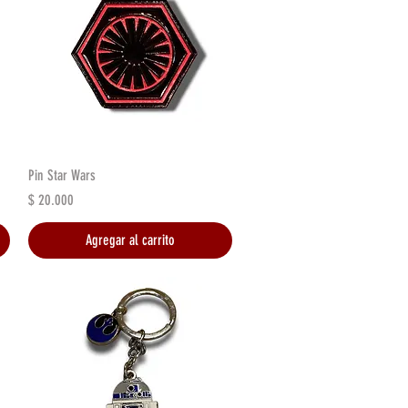
Vista rápida
Pin Star Wars
Precio
$ 20.000
Agregar al carrito