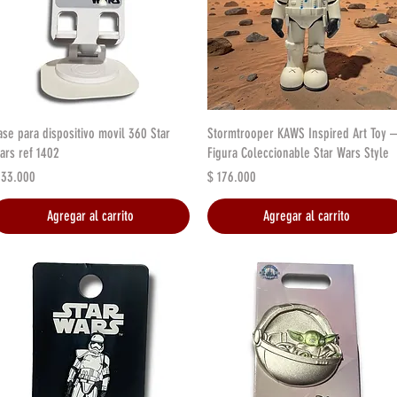
Vista rápida
Vista rápida
ase para dispositivo movil 360 Star
Stormtrooper KAWS Inspired Art Toy –
ars ref 1402
Figura Coleccionable Star Wars Style
recio
Precio
 33.000
$ 176.000
Agregar al carrito
Agregar al carrito