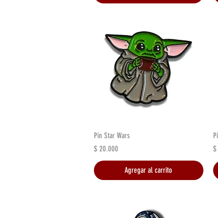
Vista rápida
Pin Star Wars
P
Precio
P
$ 20.000
$
Agregar al carrito