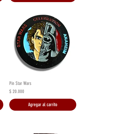
Vista rápida
Pin Star Wars
Precio
$ 20.000
Agregar al carrito