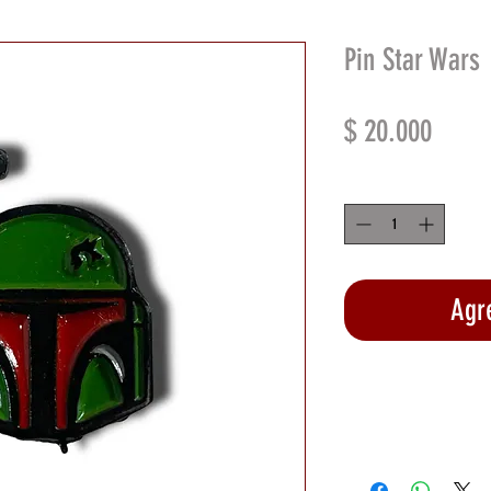
Pin Star Wars
Preci
$ 20.000
Cantidad
*
Agre
Rea