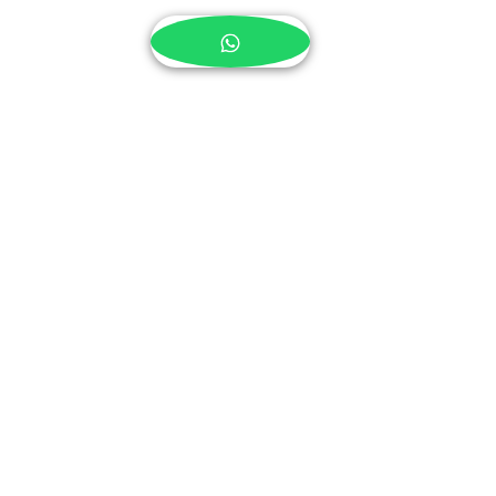
Realizar compra
Buzo Harry Potter
Algodón
Garantía 1 año
Tela y estampado
Calle 36 # 19 - 37
Teléfono:
6012173514
3158789525
-
3188266205
artefactostore@hotmail.com
Bogotá-Colombia
© 2014 by ARTEFACTO STORE.