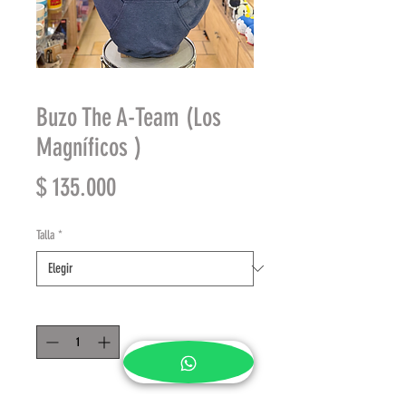
Buzo The A-Team (Los
Magníficos )
Precio
$ 135.000
Talla
*
Cantidad
*
Agotado