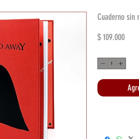
Cuaderno sin r
Prec
$ 109.000
Cantidad
*
Agre
Rea