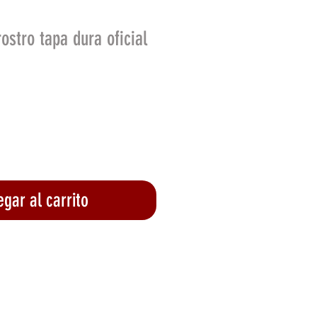
ostro tapa dura oficial
io
gar al carrito
lizar compra