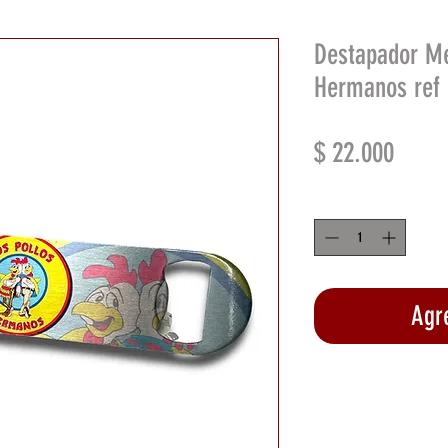
Destapador Me
Hermanos ref
Preci
$ 22.000
Cantidad
*
Agre
Rea