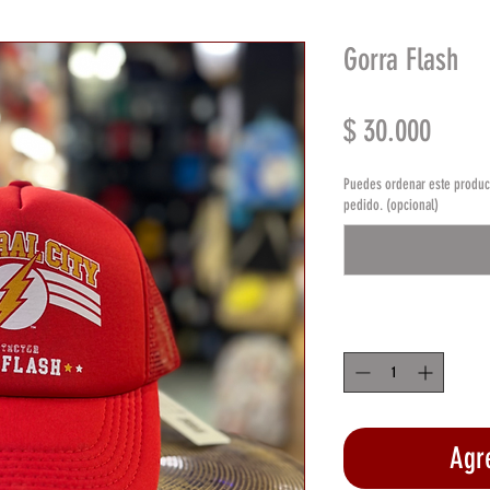
Gorra Flash
Preci
$ 30.000
Puedes ordenar este product
pedido. (opcional)
Cantidad
*
Agre