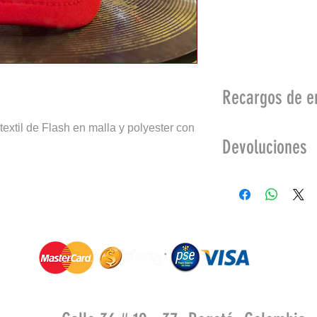
Rea
Recargos de e
extil de Flash en malla y polyester con 
Envíos a todo el 
Devoluciones
Se aceptan devolu
compra no sea may
defectos de fábrica
No se aceptan dev
productos:
Deteriorados po
Maltrato o cuid
En promoción.