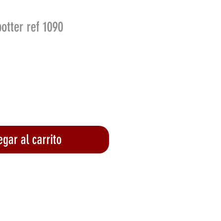
potter ref 1090
o
gar al carrito
lizar compra