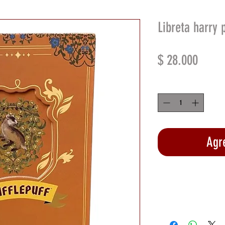
Libreta harry 
Preci
$ 28.000
Cantidad
*
Agre
Rea