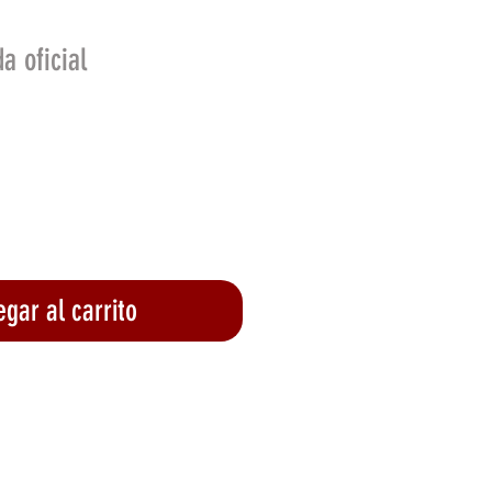
a oficial
o
gar al carrito
lizar compra