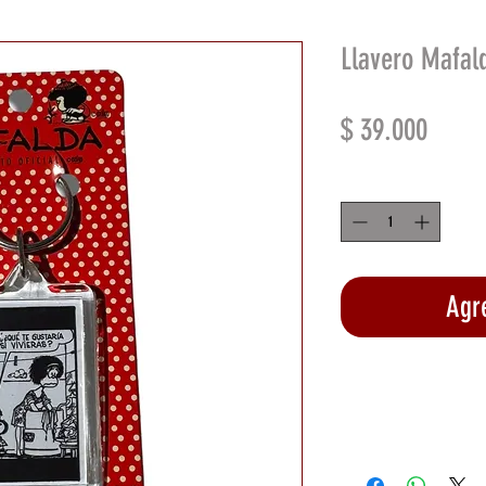
Llavero Mafald
Preci
$ 39.000
Cantidad
*
Agre
Rea