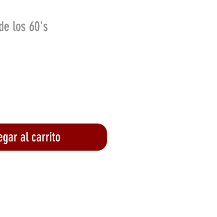
de los 60's
o
gar al carrito
lizar compra