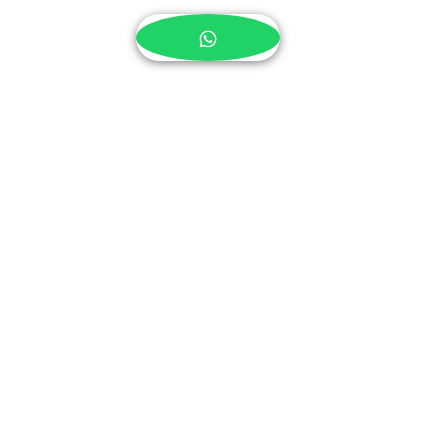
Realizar compra
Hoodie de algodónEstampado de 
Mazinger Z.Puedes personalizar 
este producto, contáctanos para 
hablarnos de tu diseño.
Calle 36 # 19 - 37
Teléfono:
6012173514
3158789525
-
3188266205
artefactostore@hotmail.com
Bogotá-Colombia
© 2014 by ARTEFACTO STORE.