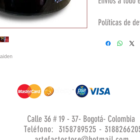
Envios a todo e
Bogotá: 5.000
Políticas de d
Otras ciudades del
Se aceptan devolu
compra no sea may
defectos de fábrica
Maiden
No se aceptan dev
productos:
Deteriorados po
Maltrato o cuid
En promoción.
Calle 36 # 19 - 37- Bogotá- Colombia
Teléfono: 3158789525 - 318826620
artefactostore@hotmail.com