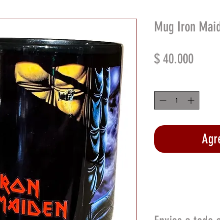
Mug Iron Maid
Preci
$ 40.000
Cantidad
*
Agre
Rea