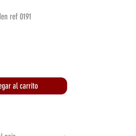
en ref 0191
o
gar al carrito
lizar compra