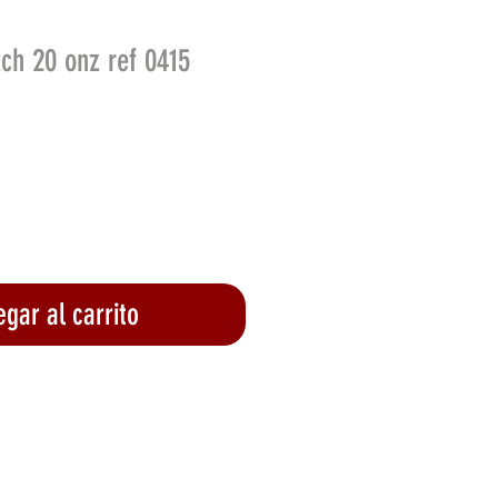
tch 20 onz ref 0415
o
gar al carrito
lizar compra