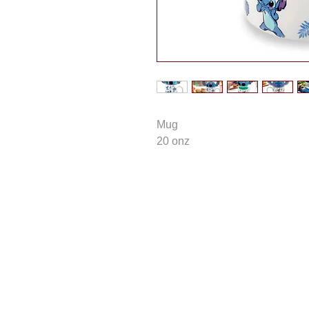
Mug
20 onz