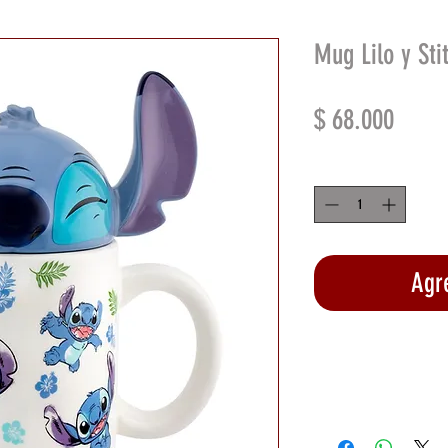
Mug Lilo y Sti
Preci
$ 68.000
Cantidad
*
Agre
Rea