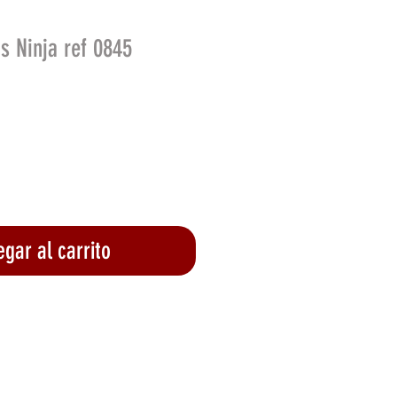
s Ninja ref 0845
o
gar al carrito
lizar compra