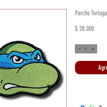
Parche Tortuga
Preci
$ 28.000
Cantidad
*
Agre
Rea