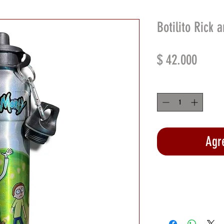
Botilito Rick
Preci
$ 42.000
Cantidad
*
Agre
Rea