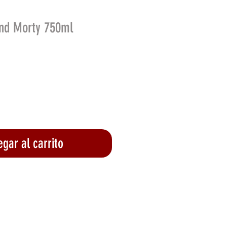
 and Morty 750ml
o
gar al carrito
lizar compra