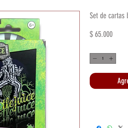
Set de cartas 
Preci
$ 65.000
Cantidad
*
Agre
Rea