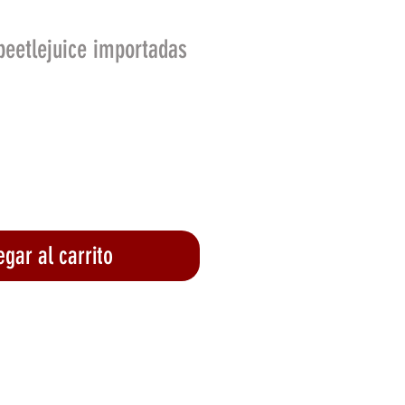
beetlejuice importadas
o
gar al carrito
lizar compra