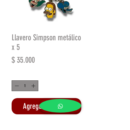
Llavero Simpson metálico
x 5
Precio
$ 35.000
Cantidad
*
Agregar al carrito
Realizar compra