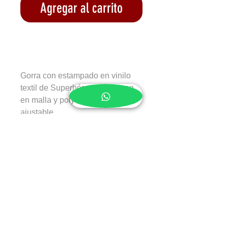
Agregar al carrito
Realizar compra
Gorra con estampado en vinilo 
textil de Superhéroe Americano 
en malla y polyester con cierre 
ajustable.
Recargos de envío
Envíos a todo el país
Devoluciones
Se aceptan devoluciones de
productos cuya compra no sea