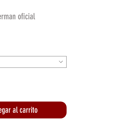
rman oficial
o
gar al carrito
lizar compra