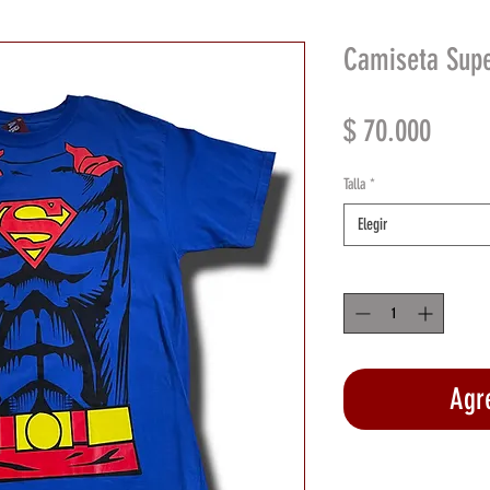
Camiseta Supe
Preci
$ 70.000
Talla
*
Elegir
Cantidad
*
Agre
Rea