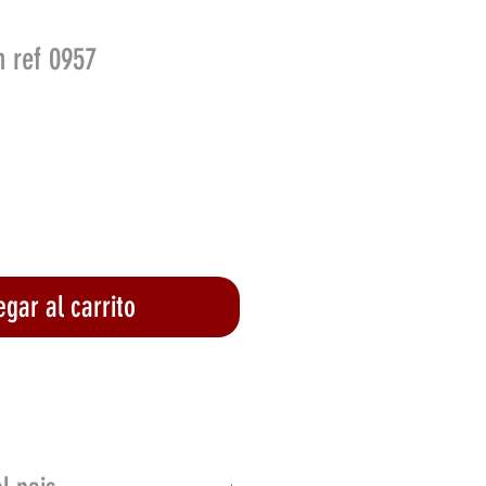
 ref 0957
o
gar al carrito
lizar compra