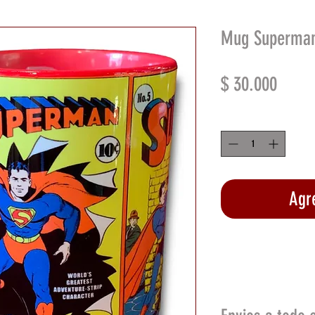
Mug Superman
Preci
$ 30.000
Cantidad
*
Agre
Rea