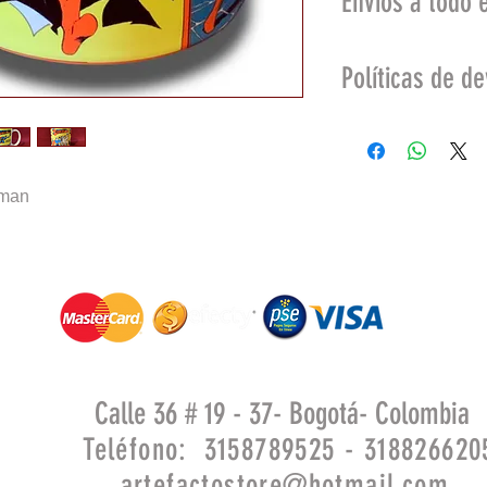
Envios a todo e
Bogotá: 8.000
Políticas de d
Otras ciudades del
Se aceptan devolu
compra no sea may
defectos de fábrica
rman
No se aceptan dev
productos:
Deteriorados po
Maltrato o cuid
En promoción.
Calle 36 # 19 - 37- Bogotá- Colombia
Teléfono: 3158789525 - 318826620
artefactostore@hotmail.com