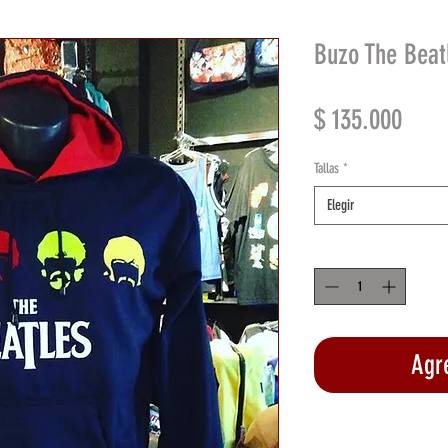
Buzo The Beat
Prec
$ 135.000
Tallas
*
Elegir
Cantidad
*
Agre
Rea