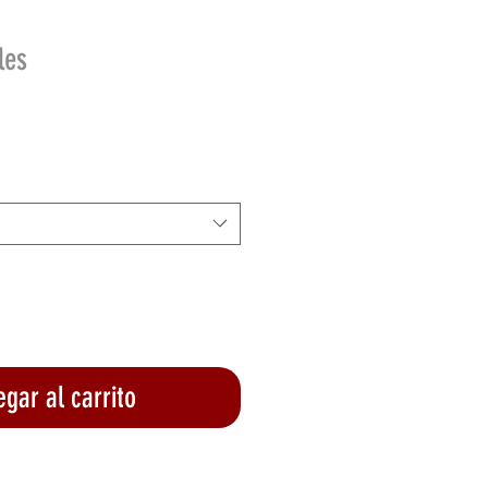
les
io
gar al carrito
lizar compra