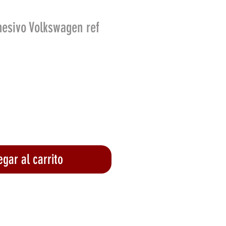
hesivo Volkswagen ref
gar al carrito
lizar compra