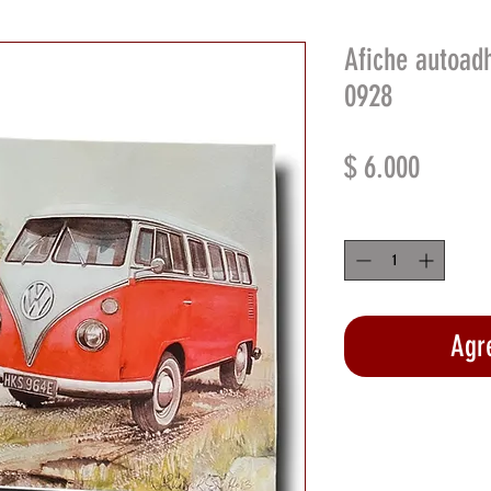
Afiche autoad
0928
Precio
$ 6.000
Cantidad
*
Agre
Rea