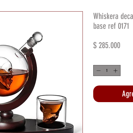
Whiskera deca
base ref 0171
Prec
$ 285.000
Cantidad
*
Agre
Rea