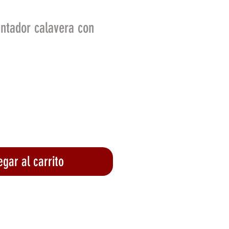
ntador calavera con
io
gar al carrito
lizar compra